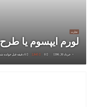
تجارت
لورم ایپسوم یا طرح‌ 
خرداد 30, 1396
0
2,845
6 دقیقه قبل خوانده شده