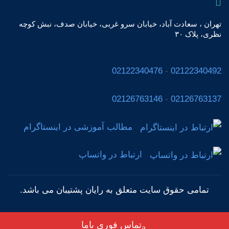
تهران ، سعادت آباد، خیابان سرو غربی، خیابان صدف، نبش کوچه
نظری، پلاک ٣٠
02122340476
-
02122340492
02126763146
-
02126763137
مطالب آموزشی در اینستاگرام
ارتباط در واتساپ
تمامی حقوق سایت متعلق به رایان پشتیبان
می باشد.
تماس فوری باما