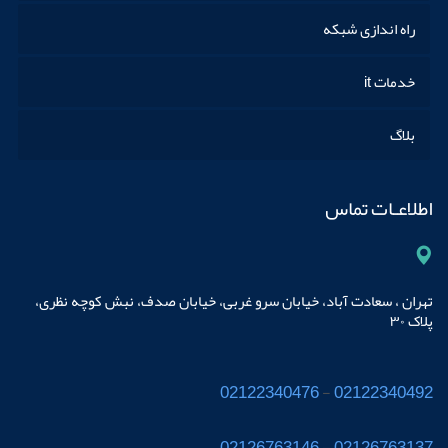
راه اندازی شبکه
خدمات it
بلاگ
اطلاعـات تماس
تهران ، سعادت آباد، خیابان سرو غربی، خیابان صدف، نبش کوچه نظری،
پلاک ٣٠
02122340476
-
02122340492
02126763146
-
02126763137