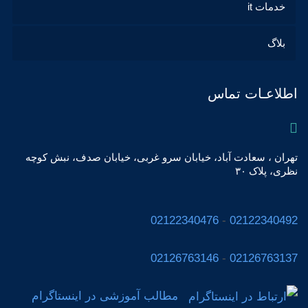
خدمات it
بلاگ
اطلاعـات تماس
تهران ، سعادت آباد، خیابان سرو غربی، خیابان صدف، نبش کوچه
نظری، پلاک ٣٠
02122340476
-
02122340492
02126763146
-
02126763137
مطالب آموزشی در اینستاگرام