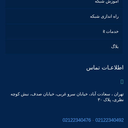
آموزش شبکه
راه اندازی شبکه
خدمات it
بلاگ
اطلاعـات تماس
تهران ، سعادت آباد، خیابان سرو غربی، خیابان صدف، نبش کوچه
نظری، پلاک ٣٠
02122340476
-
02122340492