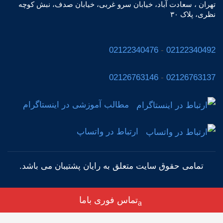
تهران ، سعادت آباد، خیابان سرو غربی، خیابان صدف، نبش کوچه
نظری، پلاک ٣٠
02122340476
-
02122340492
02126763146
-
02126763137
مطالب آموزشی در اینستاگرام
ارتباط در واتساپ
تمامی حقوق سایت متعلق به رایان پشتیبان
می باشد.
تماس فوری باما