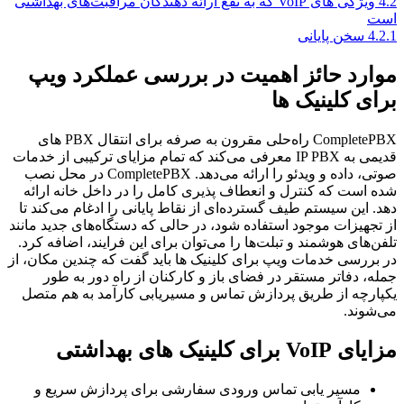
4.2
ویژگی‌ های VoIP که به نفع ارائه دهندگان مراقبت‌های بهداشتی
است
4.2.1
سخن پایانی
موارد حائز اهمیت در بررسی عملکرد ویپ
برای کلینیک ‌ها
CompletePBX راه‌حلی مقرون به صرفه برای انتقال PBX های
قدیمی به IP PBX معرفی می‌کند که تمام مزایای ترکیبی از خدمات
صوتی، داده و ویدئو را ارائه می‌دهد. CompletePBX در محل نصب
شده است که کنترل و انعطاف پذیری کامل را در داخل خانه ارائه
دهد. این سیستم طیف گسترده‌ای از نقاط پایانی را ادغام می‌کند تا
از تجهیزات موجود استفاده شود، در حالی که دستگاه‌های جدید مانند
تلفن‌های هوشمند و تبلت‌ها را می‌توان برای این فرایند، اضافه کرد.
در بررسی خدمات ویپ برای کلینیک ‌ها باید گفت که چندین مکان، از
جمله، دفاتر مستقر در فضای باز و کارکنان از راه دور به طور
یکپارچه از طریق پردازش تماس و مسیریابی کارآمد به هم متصل
می‌شوند.
مزایای VoIP برای کلینیک ‌های بهداشتی
مسیر یابی تماس ورودی سفارشی برای پردازش سریع و