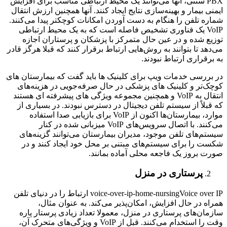
PBX سنتی، آنها می‌توانند یک محیط ارتباطی مناسب برای افزایش
ایمنی بیمار و بهینه‌سازی نتایج ایجاد کنند. آنها همچنین ارزش انتقال
شماره تلفن را هنگام به دست آوردن امکانات کوچکتر پیدا می‌کنند.
VoIP یک فناوری تشخیص فاصله است که به یک محیط ارتباطی
توزیع شده و در عین حال متمرکز با پزشکان و پرستاران اجازه
می‌دهد تا بتوانند به روش‌هایی ارتباط برقرار کنند که قبلا هرگز قادر
به برقراری ارتباط نبودند.
در بررسی خدمات ویپ برای کلینیک ‌ها باید گفت که بیمارستان‌ های
کوچک‌تر و کلینیک ‌های پزشکی در حال صرفه‌جویی در هزینه‌های
انتقال به VoIP و همچنین مجموعه ویژگی‌ های پیشرفته‌ ای هستند
که قبلاً از سیستم تلفن دیجیتال در دسترس نبودند. در بسیاری از
موارد، بیمارستان‌ها اکنون از VoIP برای بازیابی صدا استفاده
می‌کنند. با اتصال سرویس‌های VoIP میزبانی شده در کنار
سیستم‌های تلفن موجود، مدیران بیمارستان می‌توانند گزینه‌های
شکست را برای سیستم‌های مبتنی بر محل خود ایجاد کنند و در
صورت بروز یک فاجعه محلی آماده بمانند.
پرستاری در منزل
voice-over-ip-home-nursingVoice over IP ارتباط را در دنیای تلفن
همراه در حال افزایش، امکان‌پذیر می‌کند. به عنوان مثال،
سازمان‌های پرستاری در منزل، معمولا تعداد زیادی پرستار پاره
وقت را استخدام می‌کنند. قبل از VoIP و ویژگی‌های متحرک آن،