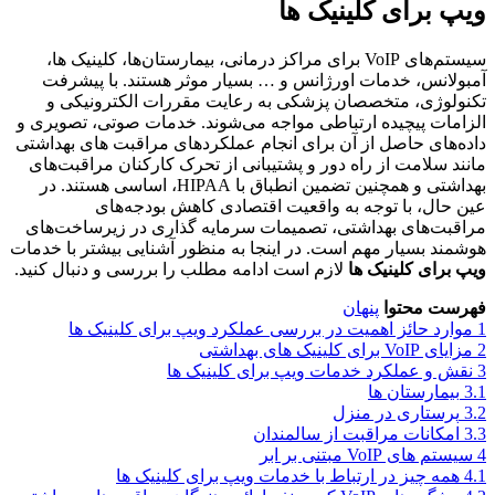
ویپ برای کلینیک ‌ها
سیستم‌های VoIP برای مراکز درمانی، بیمارستان‌ها، کلینیک ‌ها،
آمبولانس، خدمات اورژانس و … بسیار موثر هستند. با پیشرفت
تکنولوژی، متخصصان پزشکی به رعایت مقررات الکترونیکی و
الزامات پیچیده ارتباطی مواجه می‌شوند. خدمات صوتی، تصویری و
داده‌های حاصل از آن برای انجام عملکردهای مراقبت های بهداشتی
مانند سلامت از راه دور و پشتیبانی از تحرک کارکنان مراقبت‌های
بهداشتی و همچنین تضمین انطباق با HIPAA، اساسی هستند. در
عین حال، با توجه به واقعیت اقتصادی کاهش بودجه‌های
مراقبت‌های بهداشتی، تصمیمات سرمایه گذاری در زیرساخت‌های
هوشمند بسیار مهم است. در اینجا به منظور آشنایی بیشتر با خدمات
ویپ برای کلینیک ‌ها
لازم است ادامه مطلب را بررسی و دنبال کنید.
فهرست محتوا
پنهان
1
موارد حائز اهمیت در بررسی عملکرد ویپ برای کلینیک ‌ها
2
مزایای VoIP برای کلینیک ‌های بهداشتی
3
نقش و عملکرد خدمات ویپ برای کلینیک ‌ها
3.1
بیمارستان‌ ها
3.2
پرستاری در منزل
3.3
امکانات مراقبت از سالمندان
4
سیستم‌ های VoIP مبتنی بر ابر
4.1
همه چیز در ارتباط با خدمات ویپ برای کلینیک ‌ها