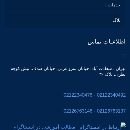
خدمات it
بلاگ
اطلاعـات تماس
تهران ، سعادت آباد، خیابان سرو غربی، خیابان صدف، نبش کوچه
نظری، پلاک ٣٠
02122340476
-
02122340492
02126763146
-
02126763137
مطالب آموزشی در اینستاگرام