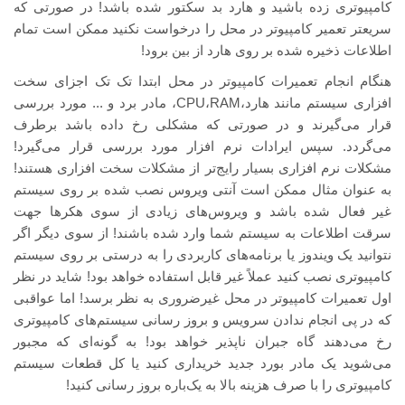
کامپیوتری زده باشید و هارد بد سکتور شده باشد! در صورتی که
سریع­تر تعمیر کامپیوتر در محل را درخواست نکنید ممکن است تمام
اطلاعات ذخیره شده بر روی هارد از بین برود!
هنگام انجام تعمیرات کامپیوتر در محل ابتدا تک تک اجزای سخت
افزاری سیستم مانند هارد،CPU،RAM، مادر برد و ... مورد بررسی
قرار می‌گیرند و در صورتی که مشکلی رخ داده باشد برطرف
می‌گردد. سپس ایرادات نرم افزار مورد بررسی قرار می‌گیرد!
مشکلات نرم افزاری بسیار رایج‌تر از مشکلات سخت افزاری هستند!
به عنوان مثال ممکن است آنتی ویروس نصب شده بر روی سیستم
غیر فعال شده باشد و ویروس‌های زیادی از سوی هکرها جهت
سرقت اطلاعات به سیستم شما وارد شده باشند! از سوی دیگر اگر
نتوانید یک ویندوز یا برنامه‌های کاربردی را به درستی بر روی سیستم
کامپیوتری نصب کنید عملاً غیر قابل استفاده خواهد بود! شاید در نظر
اول تعمیرات کامپیوتر در محل غیرضروری به نظر برسد! اما عواقبی
که در پی انجام ندادن سرویس و بروز رسانی سیستم‌های کامپیوتری
رخ می‌دهند گاه جبران ناپذیر خواهد بود! به گونه‌ای که مجبور
می‌شوید یک مادر بورد جدید خریداری کنید یا کل قطعات سیستم
کامپیوتری را با صرف هزینه بالا به یک‌باره بروز رسانی کنید!