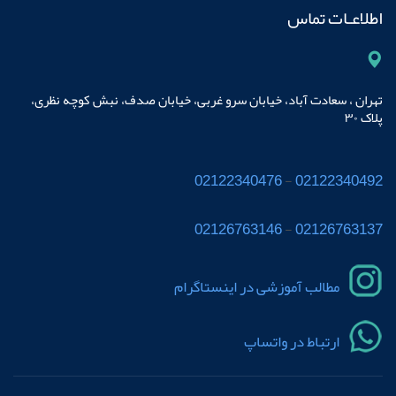
اطلاعـات تماس
تهران ، سعادت آباد، خیابان سرو غربی، خیابان صدف، نبش کوچه نظری،
پلاک ٣٠
02122340476
-
02122340492
02126763146
-
02126763137
مطالب آموزشی در اینستاگرام
ارتباط در واتساپ